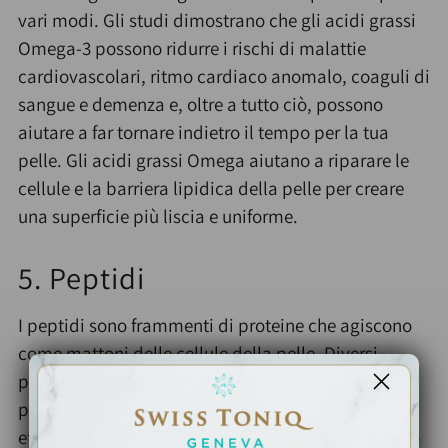
vari modi. Gli studi dimostrano che gli acidi grassi
Omega-3 possono ridurre i rischi di malattie
cardiovascolari, ritmo cardiaco anomalo, coaguli di
sangue e demenza e, oltre a tutto ciò, possono
aiutare a far tornare indietro il tempo per la tua
pelle. Gli acidi grassi Omega aiutano a riparare le
cellule e la barriera lipidica della pelle per creare
una superficie più liscia e uniforme.
5. Peptidi
I peptidi sono frammenti di proteine ​​che agiscono
come mattoni delle cellule della pelle. Diversi
peptidi agiscono in modi diversi. Un peptide in
particolare, chiamato Argireline, può imitare gli
effetti del Botox, riducendo il movimento dinamico