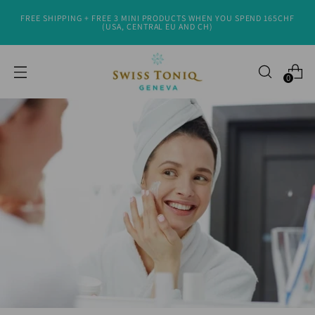
FREE SHIPPING + FREE 3 MINI PRODUCTS WHEN YOU SPEND 165CHF
(USA, CENTRAL EU AND CH)
0